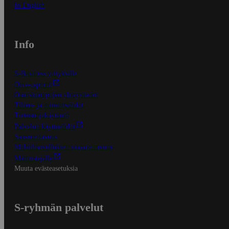
In English
Info
S-Business yrityksille
Oiva-raportit
Osuuskauppojen yhteystiedot
Tilaus- ja toimitusehdot
Tietosuojakäytäntö
Palvelun käyttöehdot
Saavutettavuus
Mobiilisovelluksen saavutettavuus
Mainostajalle
Muuta evästeasetuksia
S-ryhmän palvelut