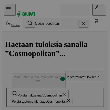
Hyppää sisältöön
Tuotteet
Haetaan tuloksia sanalla
”Cosmopolitan”...
Rajaa
tuotetuloksia, rajauksia valittu
Järjestä
tuotetulokset
1
Poista hakusana
Cosmopolitan
Poista tuotemerkkirajaus
Cosmopolitan