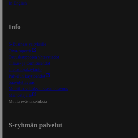
In English
Info
S-Business yrityksille
Oiva-raportit
Osuuskauppojen yhteystiedot
Tilaus- ja toimitusehdot
Tietosuojakäytäntö
Palvelun käyttöehdot
Saavutettavuus
Mobiilisovelluksen saavutettavuus
Mainostajalle
Muuta evästeasetuksia
S-ryhmän palvelut