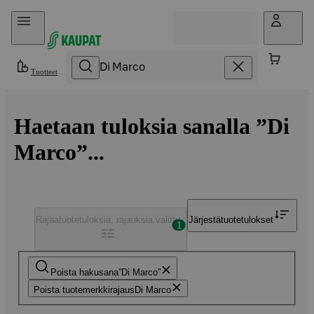
Hyppää sisältöön
Tuotteet
Haetaan tuloksia sanalla ”Di
Marco”...
Rajaa
tuotetuloksia, rajauksia valittu
Järjestä
tuotetulokset
1
Poista hakusana
Di Marco
Poista tuotemerkkirajaus
Di Marco