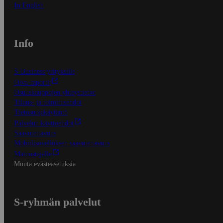
In English
Info
S-Business yrityksille
Oiva-raportit
Osuuskauppojen yhteystiedot
Tilaus- ja toimitusehdot
Tietosuojakäytäntö
Palvelun käyttöehdot
Saavutettavuus
Mobiilisovelluksen saavutettavuus
Mainostajalle
Muuta evästeasetuksia
S-ryhmän palvelut