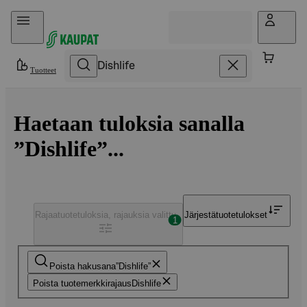
Hyppää sisältöön
Tuotteet
Haetaan tuloksia sanalla
”Dishlife”...
Rajaa
tuotetuloksia, rajauksia valittu
Järjestä
tuotetulokset
1
Poista hakusana
Dishlife
Poista tuotemerkkirajaus
Dishlife