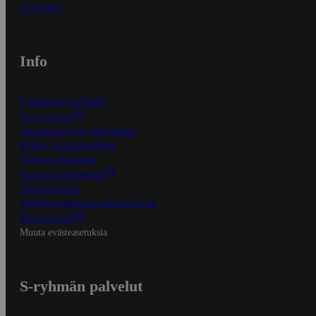
In English
Info
S-Business yrityksille
Oiva-raportit
Osuuskauppojen yhteystiedot
Tilaus- ja toimitusehdot
Tietosuojakäytäntö
Palvelun käyttöehdot
Saavutettavuus
Mobiilisovelluksen saavutettavuus
Mainostajalle
Muuta evästeasetuksia
S-ryhmän palvelut