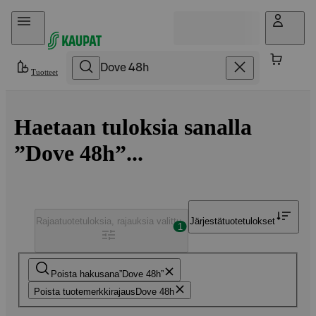
Hyppää sisältöön
Tuotteet
Haetaan tuloksia sanalla
”Dove 48h”...
Rajaa
tuotetuloksia, rajauksia valittu
Järjestä
tuotetulokset
1
Poista hakusana
Dove 48h
Poista tuotemerkkirajaus
Dove 48h