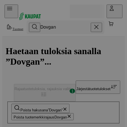
Hyppää sisältöön
Tuotteet
Haetaan tuloksia sanalla
”Dovgan”...
Rajaa
tuotetuloksia, rajauksia valittu
Järjestä
tuotetulokset
1
Poista hakusana
Dovgan
Poista tuotemerkkirajaus
Dovgan