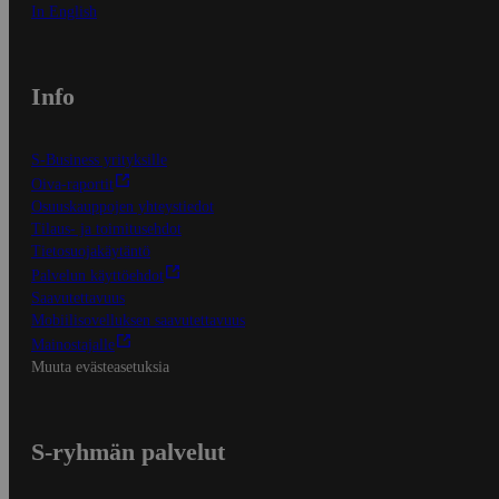
In English
Info
S-Business yrityksille
Oiva-raportit
Osuuskauppojen yhteystiedot
Tilaus- ja toimitusehdot
Tietosuojakäytäntö
Palvelun käyttöehdot
Saavutettavuus
Mobiilisovelluksen saavutettavuus
Mainostajalle
Muuta evästeasetuksia
S-ryhmän palvelut