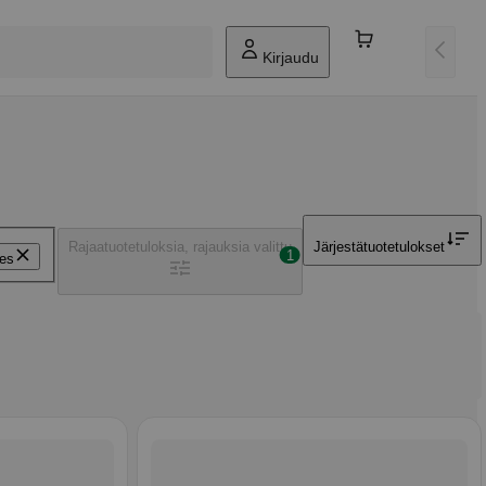
Kirjaudu
Rajaa
tuotetuloksia, rajauksia valittu
Järjestä
tuotetulokset
1
es