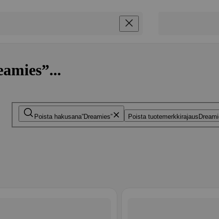
amies”...
Poista hakusana
Dreamies
Poista tuotemerkkirajaus
Dreami