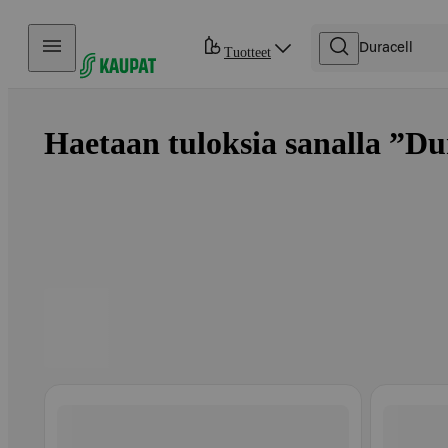
Hyppää sisältöön
Tuotteet
Haetaan tuloksia sanalla ”Dur