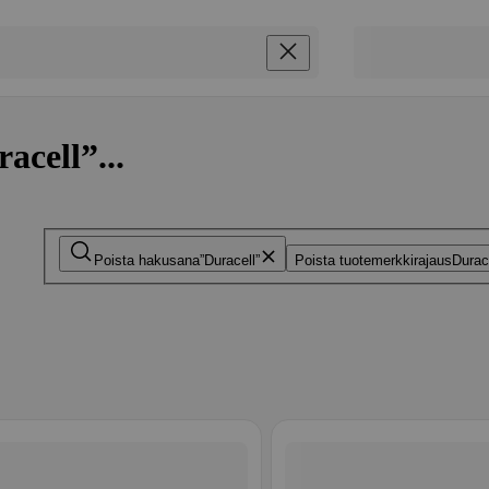
acell”...
Poista hakusana
Duracell
Poista tuotemerkkirajaus
Durac