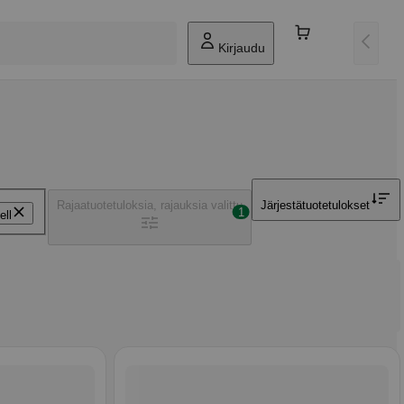
Kirjaudu
Rajaa
tuotetuloksia, rajauksia valittu
Järjestä
tuotetulokset
1
ell