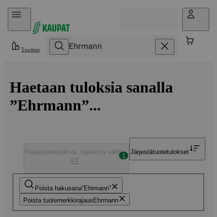
Hyppää sisältöön
Tuotteet
Haetaan tuloksia sanalla
”Ehrmann”...
Rajaa
tuotetuloksia, rajauksia valittu
Järjestä
tuotetulokset
1
Poista hakusana
Ehrmann
Poista tuotemerkkirajaus
Ehrmann