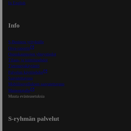
In English
Info
S-Business yrityksille
Oiva-raportit
Osuuskauppojen yhteystiedot
Tilaus- ja toimitusehdot
Tietosuojakäytäntö
Palvelun käyttöehdot
Saavutettavuus
Mobiilisovelluksen saavutettavuus
Mainostajalle
Muuta evästeasetuksia
S-ryhmän palvelut