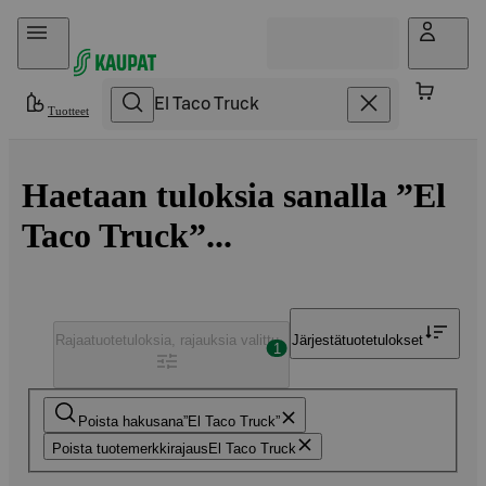
Hyppää sisältöön
Tuotteet
Haetaan tuloksia sanalla ”El
Taco Truck”...
Rajaa
tuotetuloksia, rajauksia valittu
Järjestä
tuotetulokset
1
Poista hakusana
El Taco Truck
Poista tuotemerkkirajaus
El Taco Truck