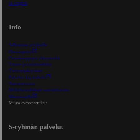
In English
Info
S-Business yrityksille
Oiva-raportit
Osuuskauppojen yhteystiedot
Tilaus- ja toimitusehdot
Tietosuojakäytäntö
Palvelun käyttöehdot
Saavutettavuus
Mobiilisovelluksen saavutettavuus
Mainostajalle
Muuta evästeasetuksia
S-ryhmän palvelut