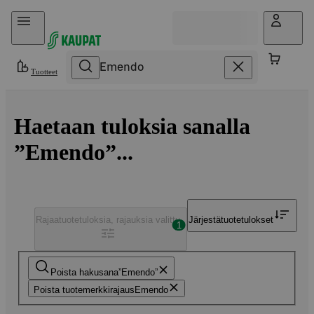
Hyppää sisältöön
Tuotteet
Haetaan tuloksia sanalla
”Emendo”...
Rajaa
tuotetuloksia, rajauksia valittu
Järjestä
tuotetulokset
1
Poista hakusana
Emendo
Poista tuotemerkkirajaus
Emendo