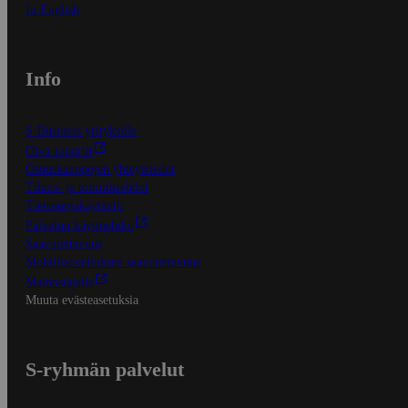
In English
Info
S-Business yrityksille
Oiva-raportit
Osuuskauppojen yhteystiedot
Tilaus- ja toimitusehdot
Tietosuojakäytäntö
Palvelun käyttöehdot
Saavutettavuus
Mobiilisovelluksen saavutettavuus
Mainostajalle
Muuta evästeasetuksia
S-ryhmän palvelut