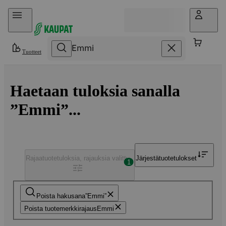
Hyppää sisältöön
Tuotteet
Haetaan tuloksia sanalla
”Emmi”...
Rajaa
tuotetuloksia, rajauksia valittu
Järjestä
tuotetulokset
1
Poista hakusana
Emmi
Poista tuotemerkkirajaus
Emmi