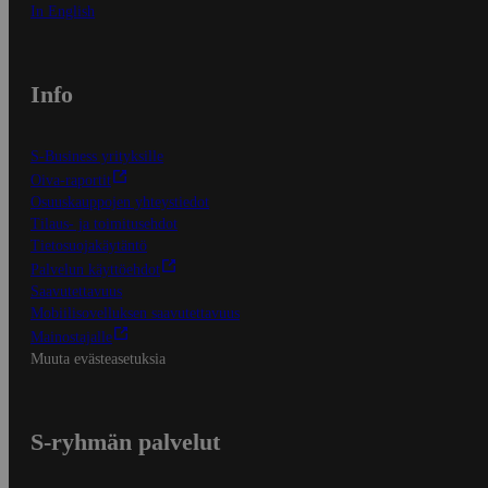
In English
Info
S-Business yrityksille
Oiva-raportit
Osuuskauppojen yhteystiedot
Tilaus- ja toimitusehdot
Tietosuojakäytäntö
Palvelun käyttöehdot
Saavutettavuus
Mobiilisovelluksen saavutettavuus
Mainostajalle
Muuta evästeasetuksia
S-ryhmän palvelut