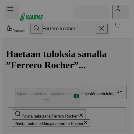
Hyppää sisältöön
Tuotteet
Haetaan tuloksia sanalla
”Ferrero Rocher”...
Rajaa
tuotetuloksia, rajauksia valittu
Järjestä
tuotetulokset
1
Poista hakusana
Ferrero Rocher
Poista tuotemerkkirajaus
Ferrero Rocher