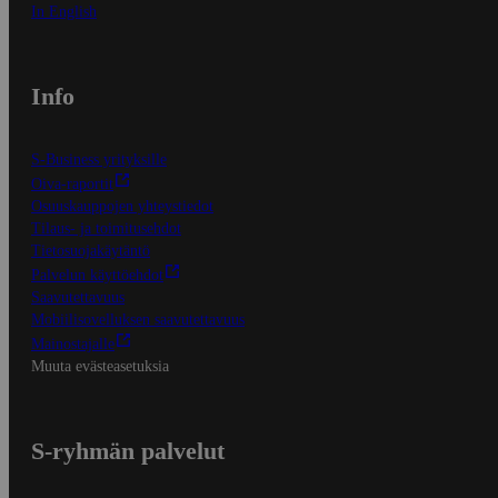
In English
Info
S-Business yrityksille
Oiva-raportit
Osuuskauppojen yhteystiedot
Tilaus- ja toimitusehdot
Tietosuojakäytäntö
Palvelun käyttöehdot
Saavutettavuus
Mobiilisovelluksen saavutettavuus
Mainostajalle
Muuta evästeasetuksia
S-ryhmän palvelut