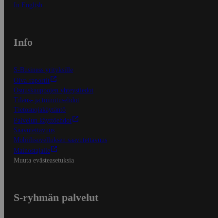
In English
Info
S-Business yrityksille
Oiva-raportit
Osuuskauppojen yhteystiedot
Tilaus- ja toimitusehdot
Tietosuojakäytäntö
Palvelun käyttöehdot
Saavutettavuus
Mobiilisovelluksen saavutettavuus
Mainostajalle
Muuta evästeasetuksia
S-ryhmän palvelut