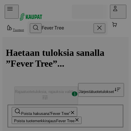
Hyppää sisältöön
Tuotteet
Haetaan tuloksia sanalla
”Fever Tree”...
Rajaa
tuotetuloksia, rajauksia valittu
Järjestä
tuotetulokset
1
Poista hakusana
Fever Tree
Poista tuotemerkkirajaus
Fever Tree