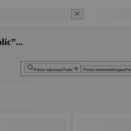
ic”...
Poista hakusana
Frolic
Poista tuotemerkkirajaus
Fro