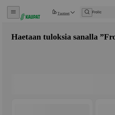
Hyppää sisältöön
Tuotteet
Haetaan tuloksia sanalla ”Frol