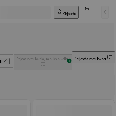
Kirjaudu
Rajaa
tuotetuloksia, rajauksia valittu
Järjestä
tuotetulokset
1
lic