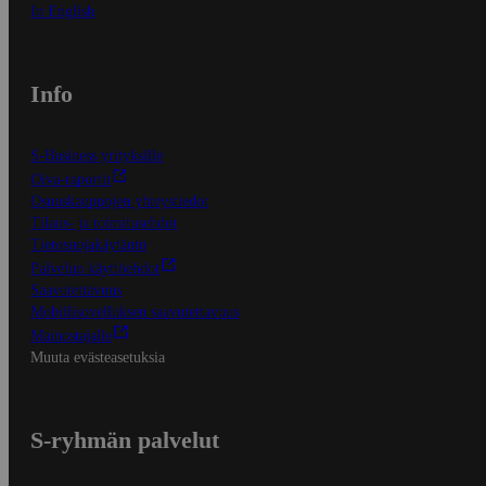
In English
Info
S-Business yrityksille
Oiva-raportit
Osuuskauppojen yhteystiedot
Tilaus- ja toimitusehdot
Tietosuojakäytäntö
Palvelun käyttöehdot
Saavutettavuus
Mobiilisovelluksen saavutettavuus
Mainostajalle
Muuta evästeasetuksia
S-ryhmän palvelut