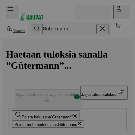
Hyppää sisältöön
Tuotteet
Haetaan tuloksia sanalla
”Gütermann”...
Rajaa
tuotetuloksia, rajauksia valittu
Järjestä
tuotetulokset
1
Poista hakusana
Gütermann
Poista tuotemerkkirajaus
Gütermann