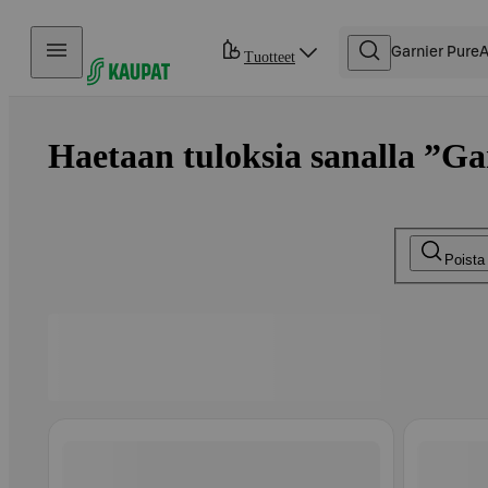
Hyppää sisältöön
Tuotteet
Haetaan tuloksia sanalla ”Ga
Poista