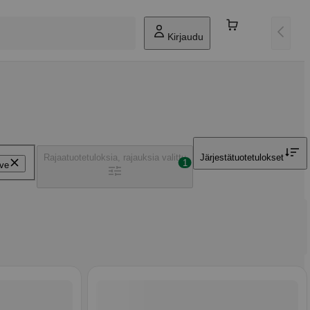
Kirjaudu
Rajaa
tuotetuloksia, rajauksia valittu
Järjestä
tuotetulokset
1
ive