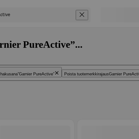
rnier PureActive”...
 hakusana
Garnier PureActive
Poista tuotemerkkirajaus
Garnier PureAct