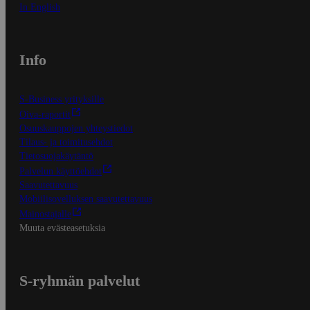
In English
Info
S-Business yrityksille
Oiva-raportit
Osuuskauppojen yhteystiedot
Tilaus- ja toimitusehdot
Tietosuojakäytäntö
Palvelun käyttöehdot
Saavutettavuus
Mobiilisovelluksen saavutettavuus
Mainostajalle
Muuta evästeasetuksia
S-ryhmän palvelut