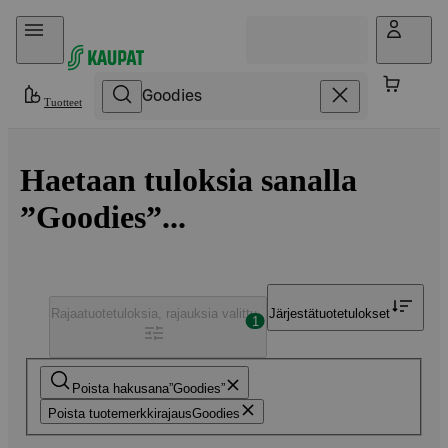
Hyppää sisältöön
Tuotteet
Haetaan tuloksia sanalla
”Goodies”...
Rajaa
tuotetuloksia, rajauksia valittu
Järjestä
tuotetulokset
1
Poista hakusana
Goodies
Poista tuotemerkkirajaus
Goodies