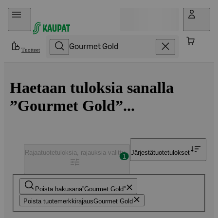
Hyppää sisältöön
Tuotteet
Haetaan tuloksia sanalla
”Gourmet Gold”...
Rajaa
tuotetuloksia, rajauksia valittu
Järjestä
tuotetulokset
1
Poista hakusana
Gourmet Gold
Poista tuotemerkkirajaus
Gourmet Gold