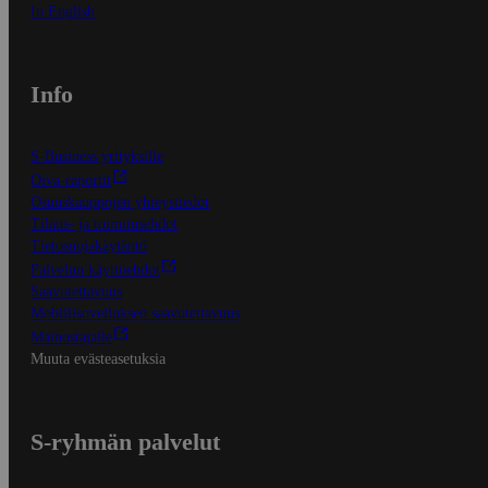
In English
Info
S-Business yrityksille
Oiva-raportit
Osuuskauppojen yhteystiedot
Tilaus- ja toimitusehdot
Tietosuojakäytäntö
Palvelun käyttöehdot
Saavutettavuus
Mobiilisovelluksen saavutettavuus
Mainostajalle
Muuta evästeasetuksia
S-ryhmän palvelut