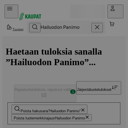
Hyppää sisältöön
Tuotteet
Haetaan tuloksia sanalla
”Hailuodon Panimo”...
Rajaa
tuotetuloksia, rajauksia valittu
Järjestä
tuotetulokset
1
Poista hakusana
Hailuodon Panimo
Poista tuotemerkkirajaus
Hailuodon Panimo