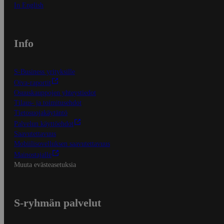
In English
Info
S-Business yrityksille
Oiva-raportit
Osuuskauppojen yhteystiedot
Tilaus- ja toimitusehdot
Tietosuojakäytäntö
Palvelun käyttöehdot
Saavutettavuus
Mobiilisovelluksen saavutettavuus
Mainostajalle
Muuta evästeasetuksia
S-ryhmän palvelut