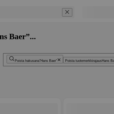
ns Baer”...
Poista hakusana
Hans Baer
Poista tuotemerkkirajaus
Hans Ba