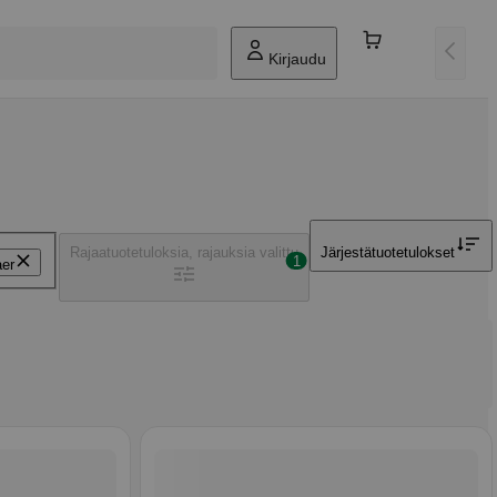
Kirjaudu
Rajaa
tuotetuloksia, rajauksia valittu
Järjestä
tuotetulokset
1
er