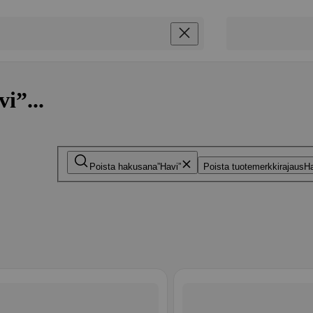
i”...
Poista hakusana
Havi
Poista tuotemerkkirajaus
Ha