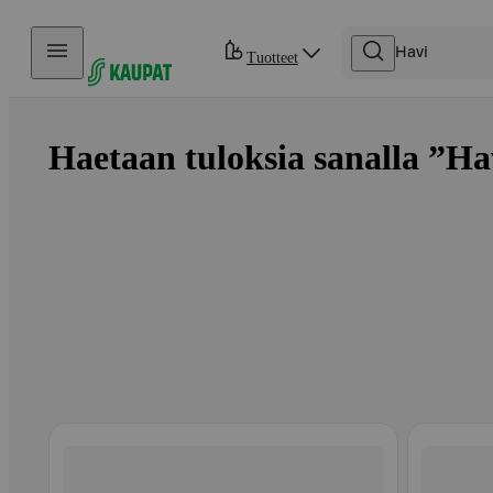
Hyppää sisältöön
Tuotteet
Haetaan tuloksia sanalla ”Hav