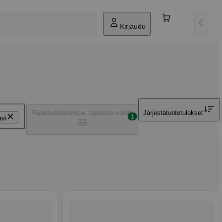
Kirjaudu
Rajaa
tuotetuloksia, rajauksia valittu
Järjestä
tuotetulokset
1
vi