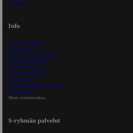
In English
Info
S-Business yrityksille
Oiva-raportit
Osuuskauppojen yhteystiedot
Tilaus- ja toimitusehdot
Tietosuojakäytäntö
Palvelun käyttöehdot
Saavutettavuus
Mobiilisovelluksen saavutettavuus
Mainostajalle
Muuta evästeasetuksia
S-ryhmän palvelut