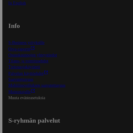
In English
Info
S-Business yrityksille
Oiva-raportit
Osuuskauppojen yhteystiedot
Tilaus- ja toimitusehdot
Tietosuojakäytäntö
Palvelun käyttöehdot
Saavutettavuus
Mobiilisovelluksen saavutettavuus
Mainostajalle
Muuta evästeasetuksia
S-ryhmän palvelut