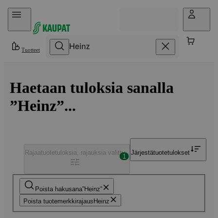
Hyppää sisältöön
Tuotteet
Haetaan tuloksia sanalla
”Heinz”...
Rajaa
tuotetuloksia, rajauksia valittu
Järjestä
tuotetulokset
1
Poista hakusana
Heinz
Poista tuotemerkkirajaus
Heinz