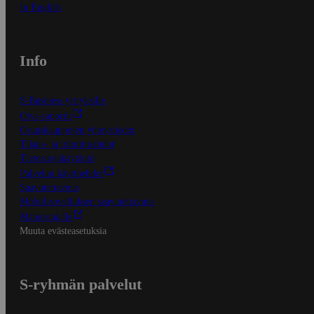
In English
Info
S-Business yrityksille
Oiva-raportit
Osuuskauppojen yhteystiedot
Tilaus- ja toimitusehdot
Tietosuojakäytäntö
Palvelun käyttöehdot
Saavutettavuus
Mobiilisovelluksen saavutettavuus
Mainostajalle
Muuta evästeasetuksia
S-ryhmän palvelut