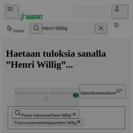
Hyppää sisältöön
Tuotteet
Haetaan tuloksia sanalla
”Henri Willig”...
Rajaa
tuotetuloksia, rajauksia valittu
Järjestä
tuotetulokset
1
Poista hakusana
Henri Willig
Poista tuotemerkkirajaus
Henri Willig