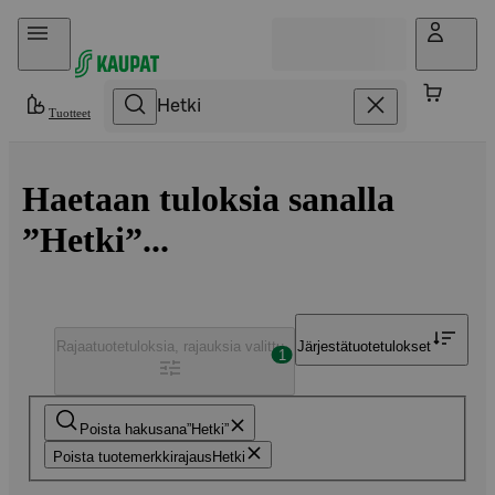
Hyppää sisältöön
Tuotteet
Haetaan tuloksia sanalla
”Hetki”...
Rajaa
tuotetuloksia, rajauksia valittu
Järjestä
tuotetulokset
1
Poista hakusana
Hetki
Poista tuotemerkkirajaus
Hetki