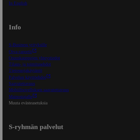
In English
Info
S-Business yrityksille
Oiva-raportit
Osuuskauppojen yhteystiedot
Tilaus- ja toimitusehdot
Tietosuojakäytäntö
Palvelun käyttöehdot
Saavutettavuus
Mobiilisovelluksen saavutettavuus
Mainostajalle
Muuta evästeasetuksia
S-ryhmän palvelut