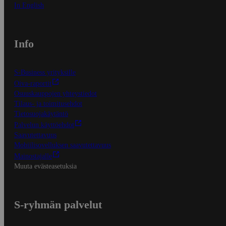
In English
Info
S-Business yrityksille
Oiva-raportit
Osuuskauppojen yhteystiedot
Tilaus- ja toimitusehdot
Tietosuojakäytäntö
Palvelun käyttöehdot
Saavutettavuus
Mobiilisovelluksen saavutettavuus
Mainostajalle
Muuta evästeasetuksia
S-ryhmän palvelut