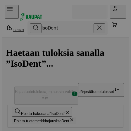
Hyppää sisältöön
Tuotteet
Haetaan tuloksia sanalla
”IsoDent”...
Rajaa
tuotetuloksia, rajauksia valittu
Järjestä
tuotetulokset
1
Poista hakusana
IsoDent
Poista tuotemerkkirajaus
IsoDent