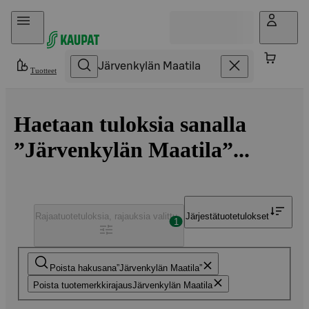
Hyppää sisältöön
Tuotteet
Haetaan tuloksia sanalla
”Järvenkylän Maatila”...
Rajaa
tuotetuloksia, rajauksia valittu
Järjestä
tuotetulokset
1
Poista hakusana
Järvenkylän Maatila
Poista tuotemerkkirajaus
Järvenkylän Maatila