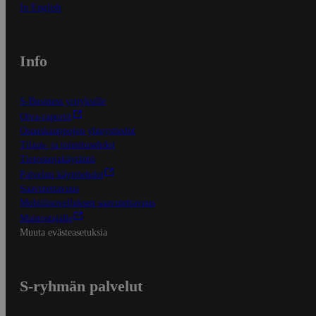
In English
Info
S-Business yrityksille
Oiva-raportit
Osuuskauppojen yhteystiedot
Tilaus- ja toimitusehdot
Tietosuojakäytäntö
Palvelun käyttöehdot
Saavutettavuus
Mobiilisovelluksen saavutettavuus
Mainostajalle
Muuta evästeasetuksia
S-ryhmän palvelut