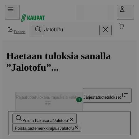
Hyppää sisältöön
Tuotteet
Haetaan tuloksia sanalla
”Jalotofu”...
Rajaa
tuotetuloksia, rajauksia valittu
Järjestä
tuotetulokset
1
Poista hakusana
Jalotofu
Poista tuotemerkkirajaus
Jalotofu