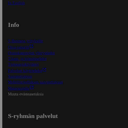
In English
Info
S-Business yrityksille
Oiva-raportit
Osuuskauppojen yhteystiedot
Tilaus- ja toimitusehdot
Tietosuojakäytäntö
Palvelun käyttöehdot
Saavutettavuus
Mobiilisovelluksen saavutettavuus
Mainostajalle
Muuta evästeasetuksia
S-ryhmän palvelut