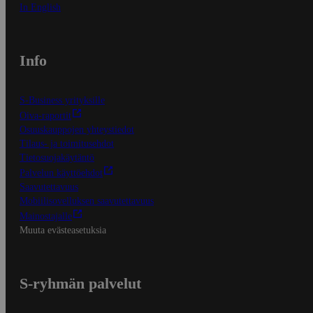
In English
Info
S-Business yrityksille
Oiva-raportit
Osuuskauppojen yhteystiedot
Tilaus- ja toimitusehdot
Tietosuojakäytäntö
Palvelun käyttöehdot
Saavutettavuus
Mobiilisovelluksen saavutettavuus
Mainostajalle
Muuta evästeasetuksia
S-ryhmän palvelut