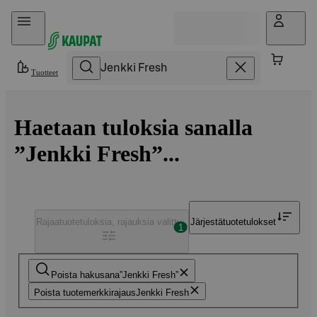
Hyppää sisältöön
Tuotteet
Haetaan tuloksia sanalla
”Jenkki Fresh”...
Rajaa
tuotetuloksia, rajauksia valittu
Järjestä
tuotetulokset
1
Poista hakusana
Jenkki Fresh
Poista tuotemerkkirajaus
Jenkki Fresh