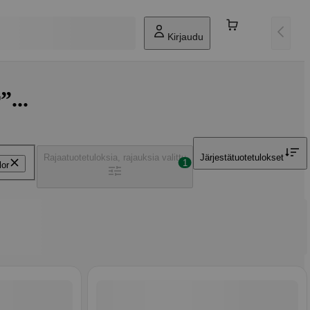
Kirjaudu
...
Rajaa
tuotetuloksia, rajauksia valittu
Järjestä
tuotetulokset
1
lor