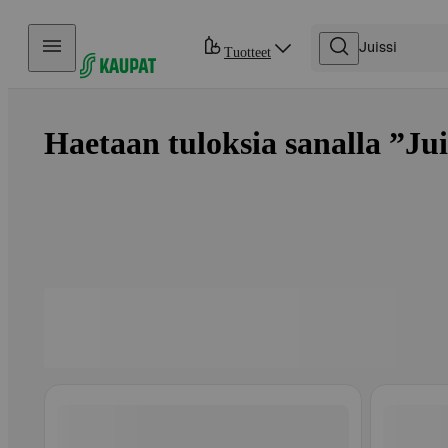
Hyppää sisältöön
Tuotteet
Haetaan tuloksia sanalla ”Juis