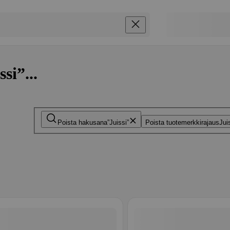
si”...
Poista hakusana
Juissi
Poista tuotemerkkirajaus
Jui