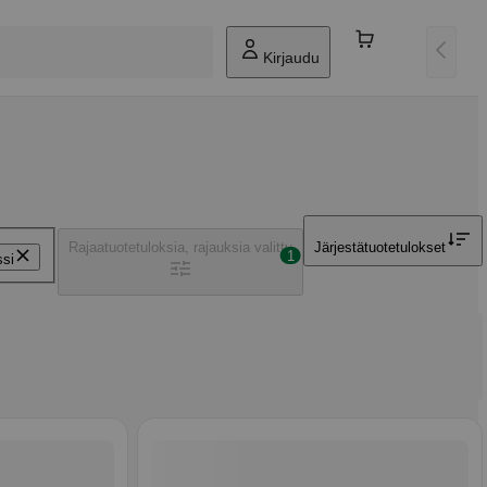
Kirjaudu
Rajaa
tuotetuloksia, rajauksia valittu
Järjestä
tuotetulokset
1
ssi