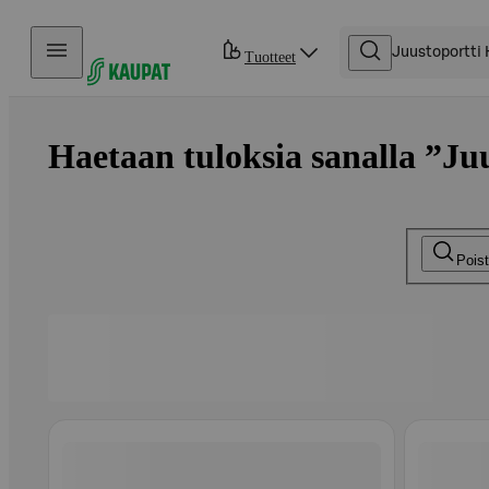
Hyppää sisältöön
Tuotteet
Haetaan tuloksia sanalla ”Juu
Pois