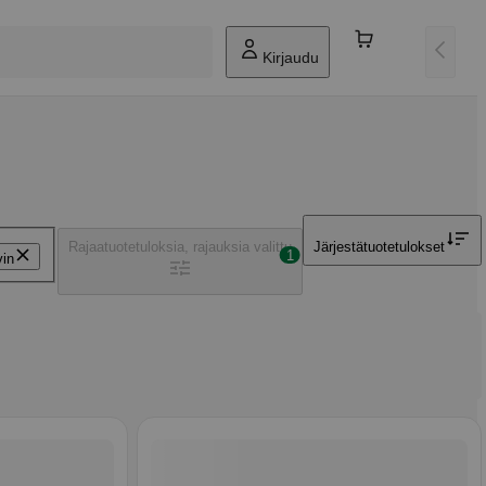
Kirjaudu
Rajaa
tuotetuloksia, rajauksia valittu
Järjestä
tuotetulokset
1
vin