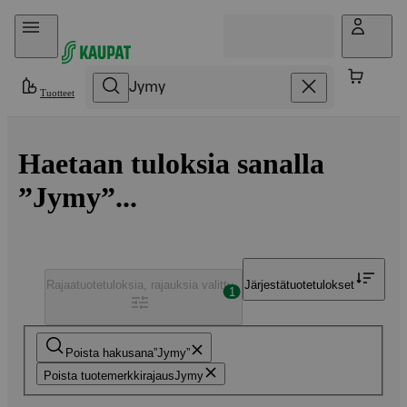
Hyppää sisältöön
Tuotteet
Haetaan tuloksia sanalla
”Jymy”...
Rajaa
tuotetuloksia, rajauksia valittu
Järjestä
tuotetulokset
1
Poista hakusana
Jymy
Poista tuotemerkkirajaus
Jymy