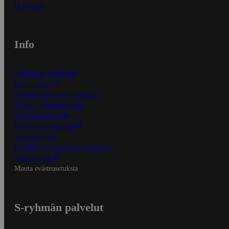
In English
Info
S-Business yrityksille
Oiva-raportit
Osuuskauppojen yhteystiedot
Tilaus- ja toimitusehdot
Tietosuojakäytäntö
Palvelun käyttöehdot
Saavutettavuus
Mobiilisovelluksen saavutettavuus
Mainostajalle
Muuta evästeasetuksia
S-ryhmän palvelut