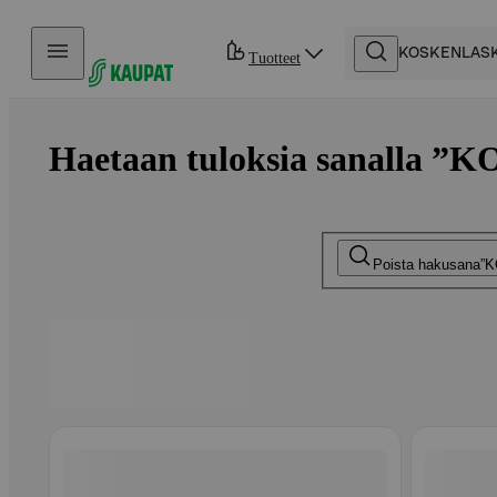
Hyppää sisältöön
Tuotteet
Haetaan tuloksia sanalla 
Poista hakusana
K