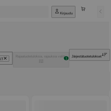
Kirjaudu
Rajaa
tuotetuloksia, rajauksia valittu
Järjestä
tuotetulokset
1
KT