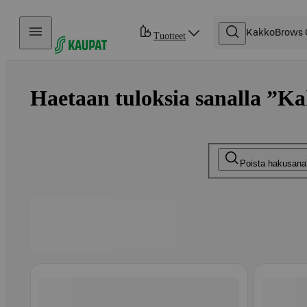
Hyppää sisältöön
Tuotteet
Haetaan tuloksia sanalla ”K
Poista hakusana