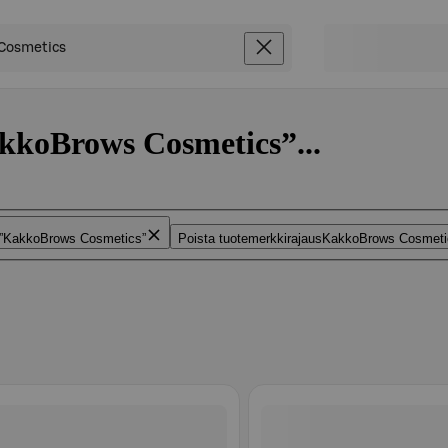
akkoBrows Cosmetics”...
KakkoBrows Cosmetics
Poista tuotemerkkirajaus
KakkoBrows Cosmeti