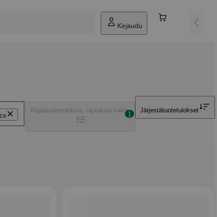
Kirjaudu
Rajaa
tuotetuloksia, rajauksia valittu
Järjestä
tuotetulokset
1
cs