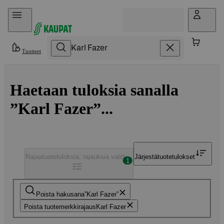
Hyppää sisältöön
Tuotteet
Haetaan tuloksia sanalla
”Karl Fazer”...
Rajaa
tuotetuloksia, rajauksia valittu
Järjestä
tuotetulokset
1
Poista hakusana
Karl Fazer
Poista tuotemerkkirajaus
Karl Fazer