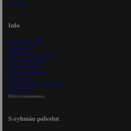
In English
Info
S-Business yrityksille
Oiva-raportit
Osuuskauppojen yhteystiedot
Tilaus- ja toimitusehdot
Tietosuojakäytäntö
Palvelun käyttöehdot
Saavutettavuus
Mobiilisovelluksen saavutettavuus
Mainostajalle
Muuta evästeasetuksia
S-ryhmän palvelut