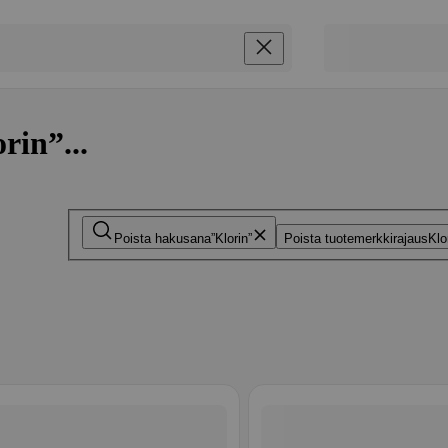
rin”...
Poista hakusana
Klorin
Poista tuotemerkkirajaus
Klo