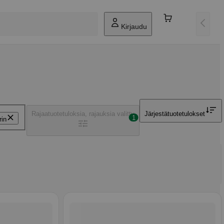
Kirjaudu
Rajaa
tuotetuloksia, rajauksia valittu
Järjestä
tuotetulokset
1
rin