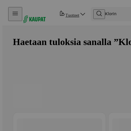
Hyppää sisältöön
Tuotteet
Haetaan tuloksia sanalla ”Klo