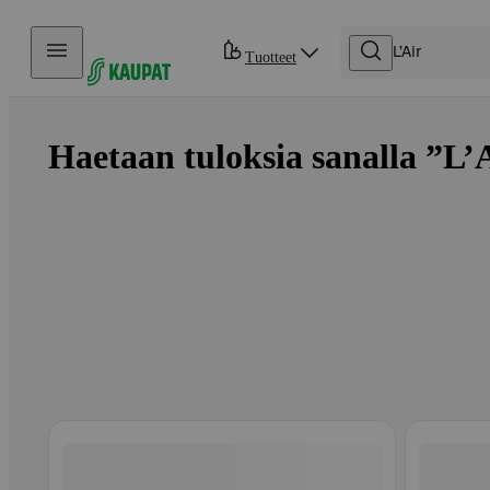
Hyppää sisältöön
Tuotteet
Haetaan tuloksia sanalla ”L’A