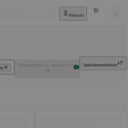
Kirjaudu
Rajaa
tuotetuloksia, rajauksia valittu
Järjestä
tuotetulokset
1
Air