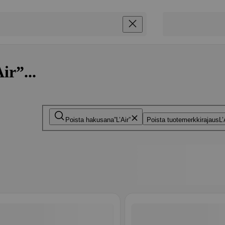
ir”...
Poista hakusana
L’Air
Poista tuotemerkkirajaus
L’