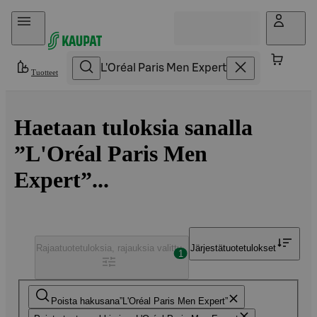
Hyppää sisältöön
Tuotteet
Haetaan tuloksia sanalla
”L'Oréal Paris Men
Expert”...
Rajaa
tuotetuloksia, rajauksia valittu
Järjestä
tuotetulokset
1
Poista hakusana
L'Oréal Paris Men Expert