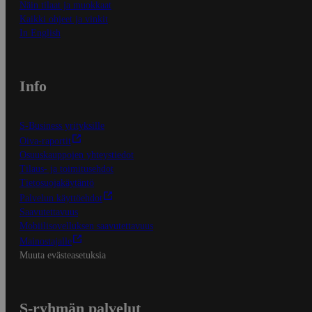
Näin tilaat ja muokkaat
Kaikki ohjeet ja vinkit
In English
Info
S-Business yrityksille
Oiva-raportit
Osuuskauppojen yhteystiedot
Tilaus- ja toimitusehdot
Tietosuojakäytäntö
Palvelun käyttöehdot
Saavutettavuus
Mobiilisovelluksen saavutettavuus
Mainostajalle
Muuta evästeasetuksia
S-ryhmän palvelut