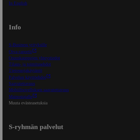
In English
Info
S-Business yrityksille
Oiva-raportit
Osuuskauppojen yhteystiedot
Tilaus- ja toimitusehdot
Tietosuojakäytäntö
Palvelun käyttöehdot
Saavutettavuus
Mobiilisovelluksen saavutettavuus
Mainostajalle
Muuta evästeasetuksia
S-ryhmän palvelut