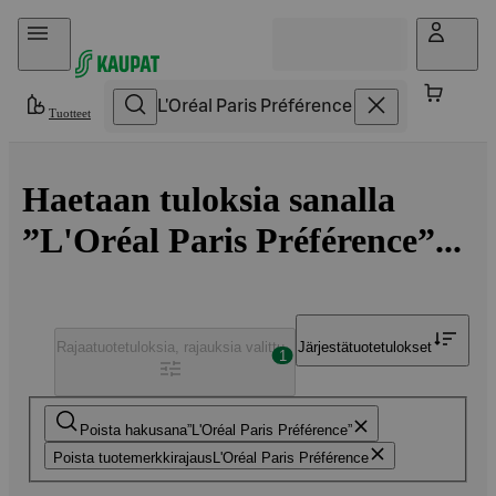
Hyppää sisältöön
Tuotteet
Haetaan tuloksia sanalla
”L'Oréal Paris Préférence”...
Rajaa
tuotetuloksia, rajauksia valittu
Järjestä
tuotetulokset
1
Poista hakusana
L'Oréal Paris Préférence
Poista tuotemerkkirajaus
L'Oréal Paris Préférence