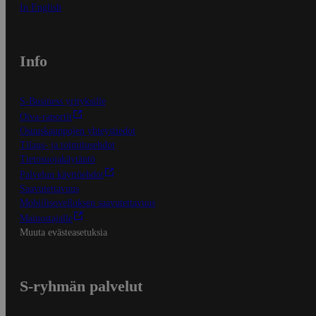
In English
Info
S-Business yrityksille
Oiva-raportit
Osuuskauppojen yhteystiedot
Tilaus- ja toimitusehdot
Tietosuojakäytäntö
Palvelun käyttöehdot
Saavutettavuus
Mobiilisovelluksen saavutettavuus
Mainostajalle
Muuta evästeasetuksia
S-ryhmän palvelut