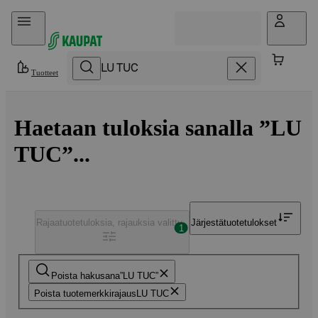
Hyppää sisältöön
Tuotteet
Haetaan tuloksia sanalla ”LU
TUC”...
Rajaa
tuotetuloksia, rajauksia valittu
Järjestä
tuotetulokset
1
Poista hakusana
LU TUC
Poista tuotemerkkirajaus
LU TUC