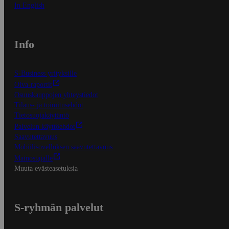
In English
Info
S-Business yrityksille
Oiva-raportit
Osuuskauppojen yhteystiedot
Tilaus- ja toimitusehdot
Tietosuojakäytäntö
Palvelun käyttöehdot
Saavutettavuus
Mobiilisovelluksen saavutettavuus
Mainostajalle
Muuta evästeasetuksia
S-ryhmän palvelut