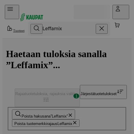
Hyppää sisältöön
Tuotteet
Haetaan tuloksia sanalla
”Leffamix”...
Rajaa
tuotetuloksia, rajauksia valittu
Järjestä
tuotetulokset
1
Poista hakusana
Leffamix
Poista tuotemerkkirajaus
Leffamix