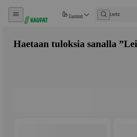
Hyppää sisältöön
Tuotteet
Haetaan tuloksia sanalla ”Leit