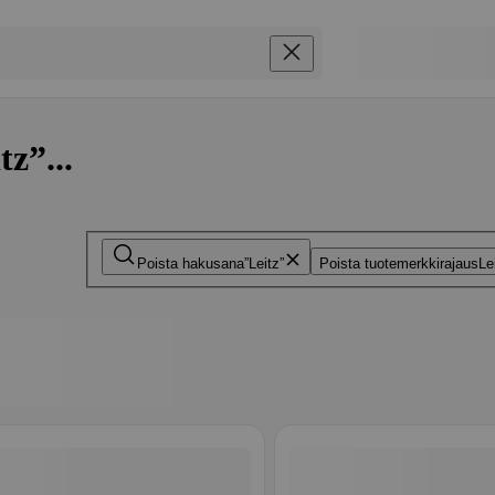
z”...
Poista hakusana
Leitz
Poista tuotemerkkirajaus
Le