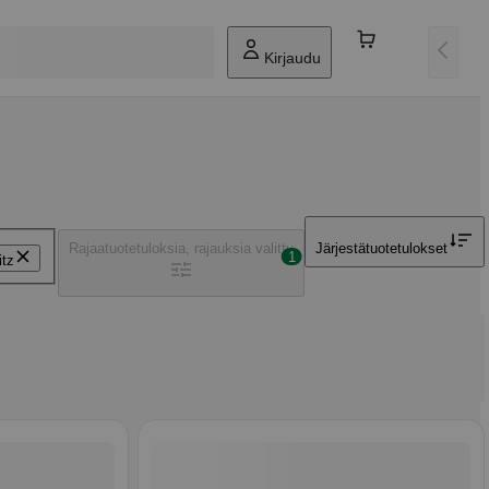
Kirjaudu
Rajaa
tuotetuloksia, rajauksia valittu
Järjestä
tuotetulokset
1
itz