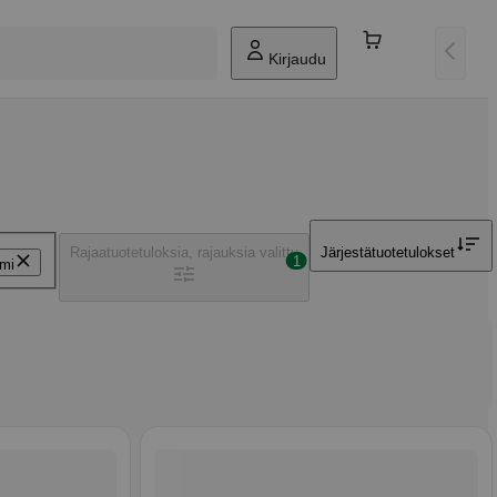
Kirjaudu
Rajaa
tuotetuloksia, rajauksia valittu
Järjestä
tuotetulokset
1
rmi