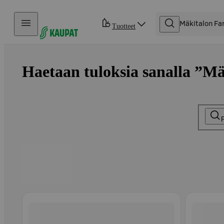
Hyppää sisältöön
Tuotteet
Haetaan tuloksia sanalla ”Mä