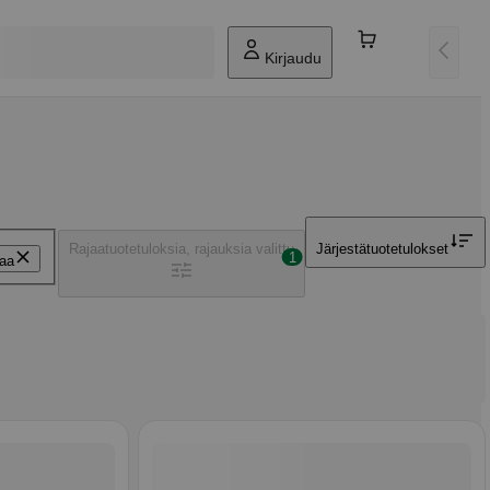
Kirjaudu
Rajaa
tuotetuloksia, rajauksia valittu
Järjestä
tuotetulokset
1
aa