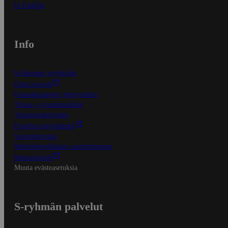
In English
Info
S-Business yrityksille
Oiva-raportit
Osuuskauppojen yhteystiedot
Tilaus- ja toimitusehdot
Tietosuojakäytäntö
Palvelun käyttöehdot
Saavutettavuus
Mobiilisovelluksen saavutettavuus
Mainostajalle
Muuta evästeasetuksia
S-ryhmän palvelut