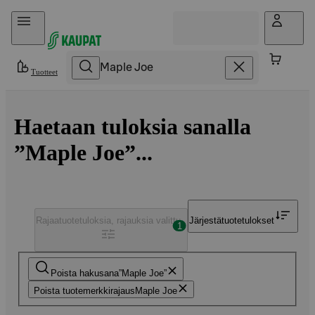
Hyppää sisältöön
Tuotteet
Haetaan tuloksia sanalla
”Maple Joe”...
Rajaa
tuotetuloksia, rajauksia valittu
Järjestä
tuotetulokset
1
Poista hakusana
Maple Joe
Poista tuotemerkkirajaus
Maple Joe