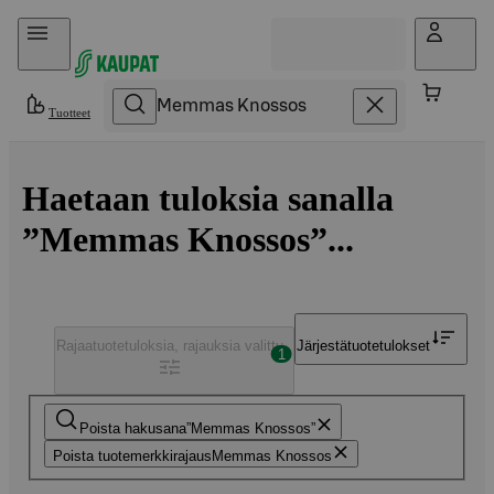
Hyppää sisältöön
Tuotteet
Haetaan tuloksia sanalla
”Memmas Knossos”...
Rajaa
tuotetuloksia, rajauksia valittu
Järjestä
tuotetulokset
1
Poista hakusana
Memmas Knossos
Poista tuotemerkkirajaus
Memmas Knossos