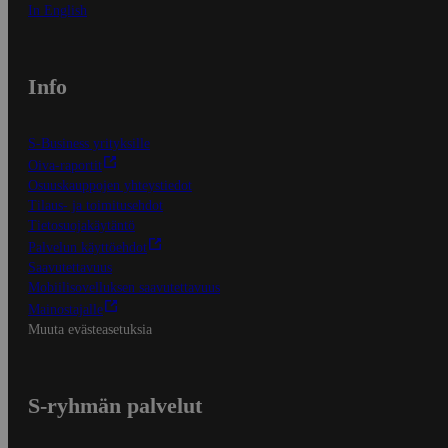
In English
Info
S-Business yrityksille
Oiva-raportit
Osuuskauppojen yhteystiedot
Tilaus- ja toimitusehdot
Tietosuojakäytäntö
Palvelun käyttöehdot
Saavutettavuus
Mobiilisovelluksen saavutettavuus
Mainostajalle
Muuta evästeasetuksia
S-ryhmän palvelut