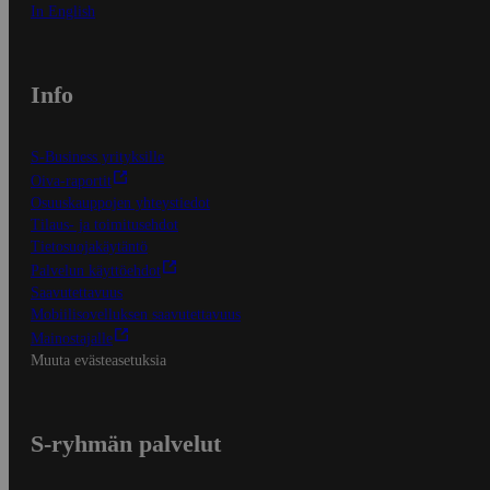
In English
Info
S-Business yrityksille
Oiva-raportit
Osuuskauppojen yhteystiedot
Tilaus- ja toimitusehdot
Tietosuojakäytäntö
Palvelun käyttöehdot
Saavutettavuus
Mobiilisovelluksen saavutettavuus
Mainostajalle
Muuta evästeasetuksia
S-ryhmän palvelut