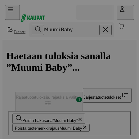
Hyppää sisältöön
Tuotteet
Haetaan tuloksia sanalla
”Muumi Baby”...
Rajaa
tuotetuloksia, rajauksia valittu
Järjestä
tuotetulokset
1
Poista hakusana
Muumi Baby
Poista tuotemerkkirajaus
Muumi Baby