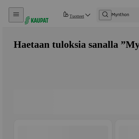
Hyppää sisältöön
Tuotteet
Haetaan tuloksia sanalla ”My