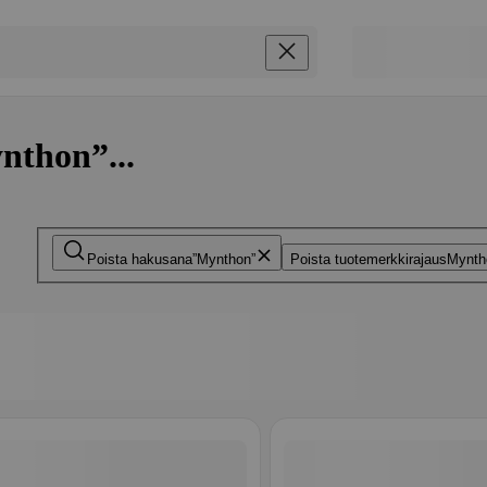
nthon”...
Poista hakusana
Mynthon
Poista tuotemerkkirajaus
Mynth