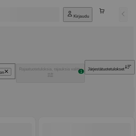
Kirjaudu
Rajaa
tuotetuloksia, rajauksia valittu
Järjestä
tuotetulokset
1
on