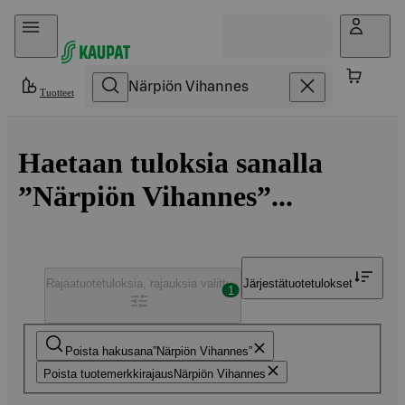
Hyppää sisältöön
Tuotteet
Haetaan tuloksia sanalla
”Närpiön Vihannes”...
Rajaa
tuotetuloksia, rajauksia valittu
Järjestä
tuotetulokset
1
Poista hakusana
Närpiön Vihannes
Poista tuotemerkkirajaus
Närpiön Vihannes