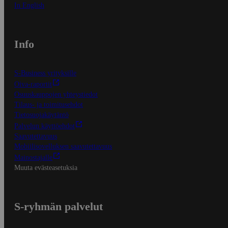
In English
Info
S-Business yrityksille
Oiva-raportit
Osuuskauppojen yhteystiedot
Tilaus- ja toimitusehdot
Tietosuojakäytäntö
Palvelun käyttöehdot
Saavutettavuus
Mobiilisovelluksen saavutettavuus
Mainostajalle
Muuta evästeasetuksia
S-ryhmän palvelut